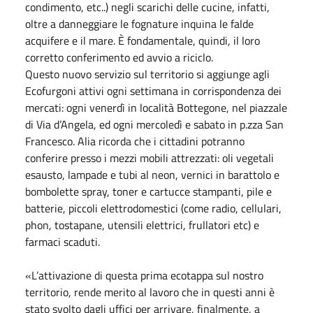
condimento, etc..) negli scarichi delle cucine, infatti,
oltre a danneggiare le fognature inquina le falde
acquifere e il mare. È fondamentale, quindi, il loro
corretto conferimento ed avvio a riciclo.
Questo nuovo servizio sul territorio si aggiunge agli
Ecofurgoni attivi ogni settimana in corrispondenza dei
mercati: ogni venerdì in località Bottegone, nel piazzale
di Via d’Angela, ed ogni mercoledì e sabato in p.zza San
Francesco. Alia ricorda che i cittadini potranno
conferire presso i mezzi mobili attrezzati: oli vegetali
esausto, lampade e tubi al neon, vernici in barattolo e
bombolette spray, toner e cartucce stampanti, pile e
batterie, piccoli elettrodomestici (come radio, cellulari,
phon, tostapane, utensili elettrici, frullatori etc) e
farmaci scaduti.
«L’attivazione di questa prima ecotappa sul nostro
territorio, rende merito al lavoro che in questi anni è
stato svolto dagli uffici per arrivare, finalmente, a