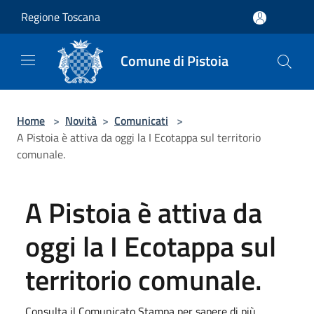
Salta al contenuto principale
Regione Toscana
Comune di Pistoia
Home
>
Novità
>
Comunicati
>
A Pistoia è attiva da oggi la I Ecotappa sul territorio
comunale.
A Pistoia è attiva da
oggi la I Ecotappa sul
territorio comunale.
Consulta il Comunicato Stampa per sapere di più