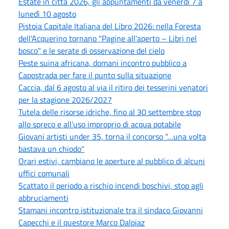
Estate in città 2026, gli appuntamenti da venerdì 7 a
lunedì 10 agosto
Pistoia Capitale Italiana del Libro 2026: nella Foresta
dell'Acquerino tornano "Pagine all'aperto – Libri nel
bosco" e le serate di osservazione del cielo
Peste suina africana, domani incontro pubblico a
Capostrada per fare il punto sulla situazione
Caccia, dal 6 agosto al via il ritiro dei tesserini venatori
per la stagione 2026/2027
Tutela delle risorse idriche, fino al 30 settembre stop
allo spreco e all’uso improprio di acqua potabile
Giovani artisti under 35, torna il concorso "…una volta
bastava un chiodo"
Orari estivi, cambiano le aperture al pubblico di alcuni
uffici comunali
Scattato il periodo a rischio incendi boschivi, stop agli
abbruciamenti
Stamani incontro istituzionale tra il sindaco Giovanni
Capecchi e il questore Marco Dalpiaz