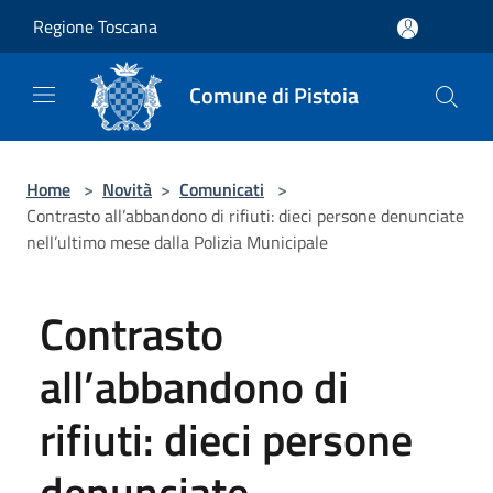
Salta al contenuto principale
Regione Toscana
Comune di Pistoia
Home
>
Novità
>
Comunicati
>
Contrasto all’abbandono di rifiuti: dieci persone denunciate
nell’ultimo mese dalla Polizia Municipale
Contrasto
all’abbandono di
rifiuti: dieci persone
denunciate