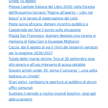
lunedì 10 agosto
Pistoia Capitale Italiana del Libro 2026: nella Foresta
dell'Acquerino tornano "Pagine all'aperto – Libri nel
bosco" e le serate di osservazione del cielo
Peste suina africana, domani incontro pubblico a
Capostrada per fare il punto sulla situazione
Piazza San Francesco, stamani deposta una corona in
memoria di Fabio Gori e Giuseppe Migliorini
Caccia, dal 6 agosto al via il ritiro dei tesserini venatori
per la stagione 2026/2027
Tutela delle risorse idriche, fino al 30 settembre stop
allo spreco e all’uso improprio di acqua potabile
Giovani artisti under 35, torna il concorso "…una volta
bastava un chiodo"
Orari estivi, cambiano le aperture al pubblico di alcuni
uffici comunali
Scattato il periodo a rischio incendi boschivi, stop agli
abbruciamenti