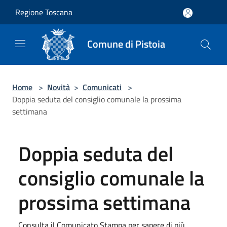
Salta al contenuto principale
Regione Toscana
Comune di Pistoia
Home
>
Novità
>
Comunicati
>
Doppia seduta del consiglio comunale la prossima
settimana
Doppia seduta del
consiglio comunale la
prossima settimana
Consulta il Comunicato Stampa per sapere di più