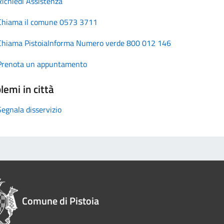
Richiedi Assistenza
Chiama il comune 0573 3711
Chiama PistoiaInforma Numero verde 800 012 146
Prenota un appuntamento
lemi in città
Segnala disservizio
Comune di Pistoia