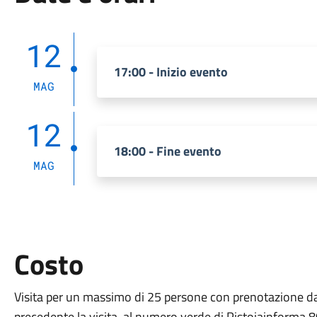
12
17:00 - Inizio evento
MAG
12
18:00 - Fine evento
MAG
Costo
V
isit
a
per
un massimo di 25 persone
con p
renotazione da
precedente la visita, al numero verde di Pistoiainforma