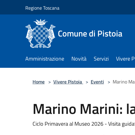
Salta al contenuto principale
Regione Toscana
Comune di Pistoia
Amministrazione
Novità
Servizi
Vivere P
Home
>
Vivere Pistoia
>
Eventi
>
Marino Mari
Marino Marini: la
Ciclo Primavera al Museo 2026 - Visita guid