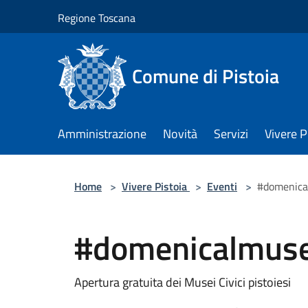
Salta al contenuto principale
Regione Toscana
Comune di Pistoia
Amministrazione
Novità
Servizi
Vivere P
Home
>
Vivere Pistoia
>
Eventi
>
#domenica
#domenicalmuse
Apertura gratuita dei Musei Civici pistoiesi