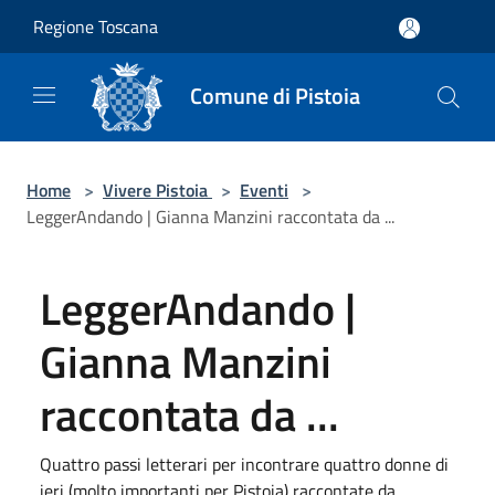
Salta al contenuto principale
Regione Toscana
Comune di Pistoia
Home
>
Vivere Pistoia
>
Eventi
>
LeggerAndando | Gianna Manzini raccontata da ...
LeggerAndando |
Gianna Manzini
raccontata da ...
Quattro passi letterari per incontrare quattro donne di
ieri (molto importanti per Pistoia) raccontate da