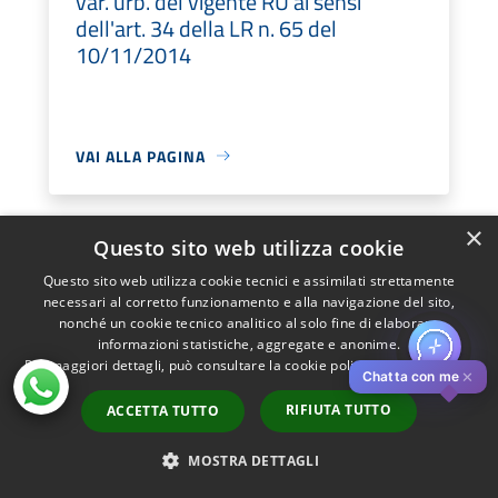
var. urb. del vigente RU ai sensi
dell'art. 34 della LR n. 65 del
10/11/2014
VAI ALLA PAGINA
×
Questo sito web utilizza cookie
Questo sito web utilizza cookie tecnici e assimilati strettamente
RU 2013 - var.art.34 della LR n.65
necessari al corretto funzionamento e alla navigazione del sito,
10/11/2014 - Progetto 19100 -
nonché un cookie tecnico analitico al solo fine di elaborare
Bottegone: dalla città lineare alla
informazioni statistiche, aggregate e anonime.
Per maggiori dettagli, può consultare la cookie policy al seguente
link
smart social city - Intervento 2.b
✕
Chatta con me
Interventi sulla maglia di supporto
RIFIUTA TUTTO
ACCETTA TUTTO
alla mobilità locale - Realizzazione di
due nuove piazze
MOSTRA DETTAGLI