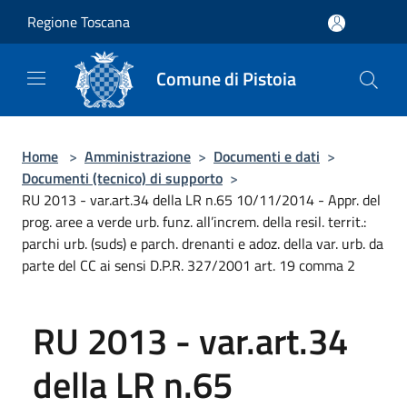
Salta al contenuto principale
Regione Toscana
Comune di Pistoia
Home
>
Amministrazione
>
Documenti e dati
>
Documenti (tecnico) di supporto
>
RU 2013 - var.art.34 della LR n.65 10/11/2014 - Appr. del
prog. aree a verde urb. funz. all’increm. della resil. territ.:
parchi urb. (suds) e parch. drenanti e adoz. della var. urb. da
parte del CC ai sensi D.P.R. 327/2001 art. 19 comma 2
RU 2013 - var.art.34
della LR n.65