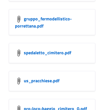
gruppo_fermodellistico-
porrettana.pdf
spedaletto_cimitero.pdf
us_pracchiese.pdf
pro-loco-baggio_cimitero_0.pdf