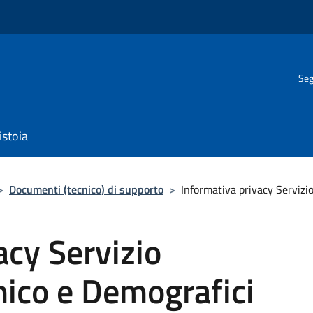
Seg
istoia
>
Documenti (tecnico) di supporto
>
Informativa privacy Servizi
acy Servizio
ico e Demografici