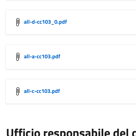
all-d-cc103_0.pdf
all-a-cc103.pdf
all-c-cc103.pdf
Ufficio responsabile de