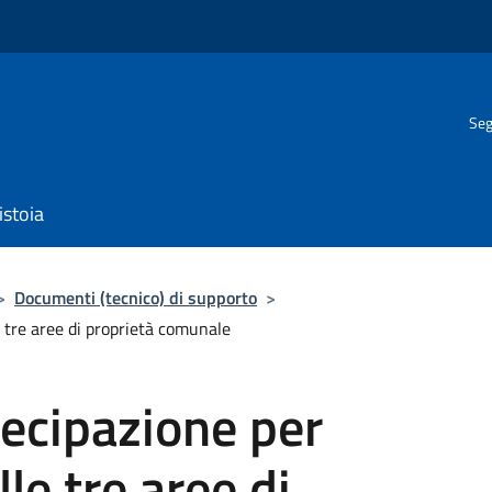
Seg
istoia
>
Documenti (tecnico) di supporto
>
 tre aree di proprietà comunale
ecipazione per
le tre aree di